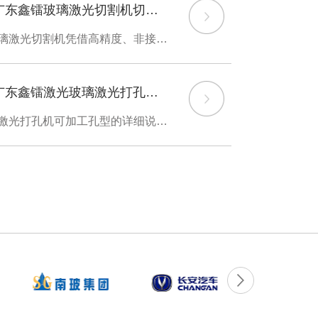
广东鑫镭玻璃激光切割机切割异形孔的应用及优势
一、应用领域玻璃激光切割机凭借高精度、非接触式加工的特点，广泛应用于需要复杂异形孔加工的行业，包括： 1. 消费电子- 智能手机：摄像头模组异形孔、听筒网微孔、屏下指纹识别孔 - 智能穿戴：智能手表曲面玻璃透气孔、心率传感器窗口 - AR/VR设
广东鑫镭玻璃激光切割机在家电行业中的应用
发展，玻璃材料因其
广东鑫镭激光玻璃激光打孔机孔型应用详解
电制造中的应用日益
和无接触加工的特
以下是关于玻璃激光打孔机可加工孔型的详细说明，分点呈现并突出技术特点：一、按孔型分类1. 标准圆孔 - 直径范围：0.01mm~5mm（超精密加工可达微米级）。 - 应用场景：电子行业传感器孔、光学器件通光孔。 - 技术优势：边缘无崩边，锥度可控（通
。一、玻璃激光切割
玻璃进行非接触式加