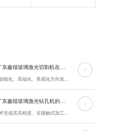
广东鑫镭玻璃激光切割机在家电行业中的应用
随着家电产品向智能化、高端化、美观化方向发展，玻璃材料因其优异的透光性、耐腐蚀性和现代感外观，在家电制造中的应用日益广泛。玻璃激光切割技术以其高精度、高效率和无接触加工的特点，正逐渐成为家电行业玻璃加工的首选工艺。一、玻璃激光切割技术概述玻璃激光切割机采用高能量激光束对玻璃进行非接触式加工，通过热应
广东鑫镭玻璃激光钻孔机的应用：精密制造的新纪元
玻璃激光钻孔技术凭借其高精度、非接触式加工等优势，正在重塑现代制造业的面貌。本文将系统探讨玻璃激光钻孔机的工作原理、核心优势及多元应用场景，并对其未来发展进行展望，为相关领域的技术选型提供参考。一、技术原理与核心优势玻璃激光钻孔机采用高能量密度激光束（通常为紫外或超快激光）通过热烧蚀或冷加工机制实现